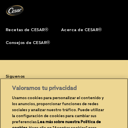
Recetas de CESAR®
Acerca de CESAR®
Consejos de CESAR®
Síguenos
Facebook (opens in new window)
Instagram (opens in new window)
YouTube (opens in new window)
Valoramos tu privacidad
Usamos cookies para personalizar el contenido y
los anuncios, proporcionar funciones de redes
sociales y analizar nuestro tráfico. Puede utilizar
(opens in new window)
(opens in new window)
Privacidad
Cookies
la configuración de cookies para cambiar sus
(opens in new window)
(opens in new
Avisos legales
Contacte con nosotros
preferencias.
Lea más sobre nuestra Política de
cookies
(opens in a new tab)
. Haga clic en "Aceptar cookies" para