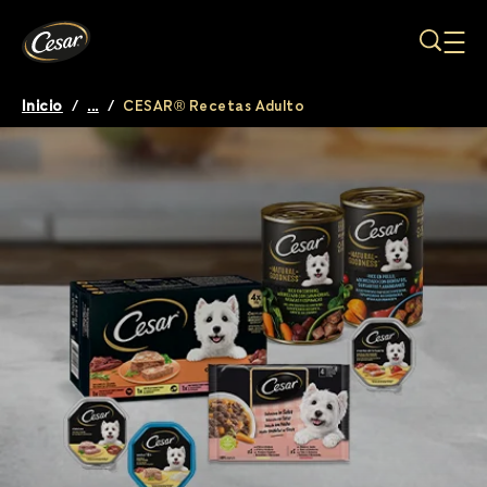
Pasar al contenido principal
Inicio
/
...
/
CESAR® Recetas Adulto
Breadcrumb