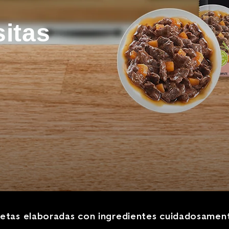
itas
etas elaboradas con ingredientes cuidadosament