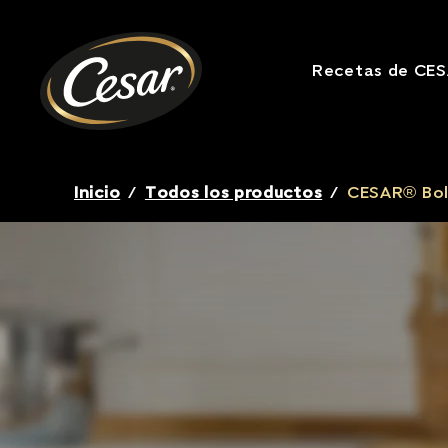
Recetas de CE
Breadcrumb
Inicio
/
Todos los productos
/
CESAR® Bol