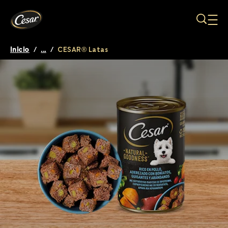
Pasar al contenido principal
Inicio
/
...
/
CESAR® Latas
Breadcrumb