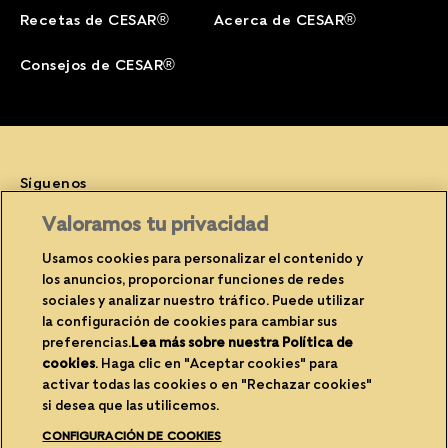
Recetas de CESAR®
Acerca de CESAR®
Consejos de CESAR®
Síguenos
Facebook (opens in new window)
Instagram (opens in new window)
YouTube (opens in new window)
Valoramos tu privacidad
Usamos cookies para personalizar el contenido y
los anuncios, proporcionar funciones de redes
sociales y analizar nuestro tráfico. Puede utilizar
(opens in new window)
(opens in new window)
Privacidad
Cookies
la configuración de cookies para cambiar sus
(opens in new window)
(opens in new
Avisos legales
Contacte con nosotros
preferencias.
Lea más sobre nuestra Política de
cookies
(opens in a new tab)
. Haga clic en "Aceptar cookies" para
(opens in new window)
Propietario del sitio
Accesibilidad
activar todas las cookies o en "Rechazar cookies"
si desea que las utilicemos.
(opens in new window)
Reciclabilidad del envase
Configuración de cookies
CONFIGURACIÓN DE COOKIES
(opens in new window)
Carreras