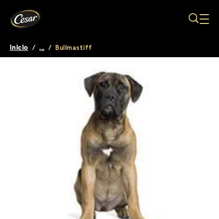
Pasar al contenido principal
Inicio
/
...
/
Bullmastiff
Breadcrumb