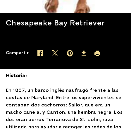
Chesapeake Bay Retriever
Compartir
Twitter (opens in new window)
Pinterest (opens in new window)
Facebook (opens in new window)
Imprimir (opens in 
Download (opens in new wind
Historia:
En 1807, un barco inglés naufragó frente a las
costas de Maryland. Entre los supervivientes se
contaban dos cachorros: Sailor, que era un
macho canela, y Canton, una hembra negra. Los
dos eran perros Terranova de St. John, raza
utilizada para ayudar a recoger las redes de los