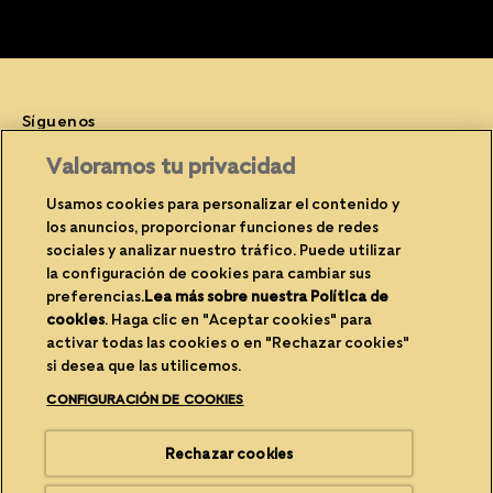
Síguenos
Facebook (opens in new window)
Instagram (opens in new window)
YouTube (opens in new window)
Valoramos tu privacidad
Usamos cookies para personalizar el contenido y
los anuncios, proporcionar funciones de redes
sociales y analizar nuestro tráfico. Puede utilizar
(opens in new window)
(opens in new window)
Privacidad
Cookies
la configuración de cookies para cambiar sus
(opens in new window)
(opens in new
Avisos legales
Contacte con nosotros
preferencias.
Lea más sobre nuestra Política de
cookies
(opens in a new tab)
. Haga clic en "Aceptar cookies" para
(opens in new window)
Propietario del sitio
Accesibilidad
activar todas las cookies o en "Rechazar cookies"
si desea que las utilicemos.
(opens in new window)
Reciclabilidad del envase
Configuración de cookies
CONFIGURACIÓN DE COOKIES
(opens in new window)
Carreras
Rechazar cookies
®/TM Cesar. Marca Comercial de Mars España y sus filiales.© 2026