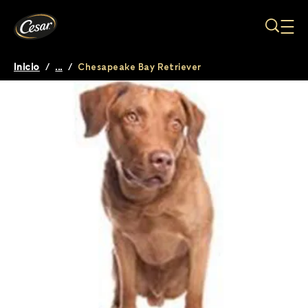
Pasar al contenido principal
Inicio
/
...
/
Chesapeake Bay Retriever
Breadcrumb