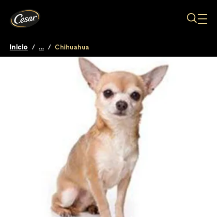
Pasar al contenido principal
Inicio
/
...
/
Chihuahua
Breadcrumb