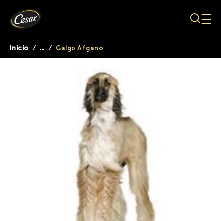
Pasar al contenido principal
Inicio
/
...
/
Galgo Afgano
Breadcrumb