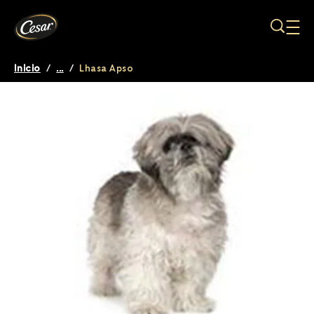
Pasar al contenido principal
Inicio
/
...
/
Lhasa Apso
Breadcrumb