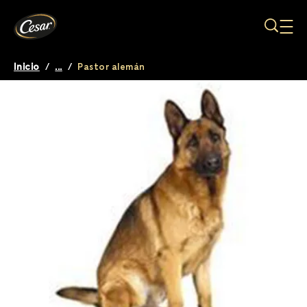
Pasar al contenido principal
Inicio
/
...
/
Pastor alemán
Breadcrumb