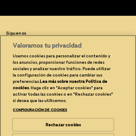
Síguenos
Facebook (opens in new window)
Instagram (opens in new window)
YouTube (opens in new window)
Valoramos tu privacidad
Usamos cookies para personalizar el contenido y
los anuncios, proporcionar funciones de redes
sociales y analizar nuestro tráfico. Puede utilizar
(opens in new window)
(opens in new window)
Privacidad
Cookies
la configuración de cookies para cambiar sus
(opens in new window)
(opens in new
Avisos legales
Contacte con nosotros
preferencias.
Lea más sobre nuestra Política de
cookies
(opens in a new tab)
. Haga clic en "Aceptar cookies" para
(opens in new window)
Propietario del sitio
Accesibilidad
activar todas las cookies o en "Rechazar cookies"
si desea que las utilicemos.
(opens in new window)
Reciclabilidad del envase
Configuración de cookies
CONFIGURACIÓN DE COOKIES
(opens in new window)
Carreras
Rechazar cookies
®/TM Cesar. Marca Comercial de Mars España y sus filiales.© 2026