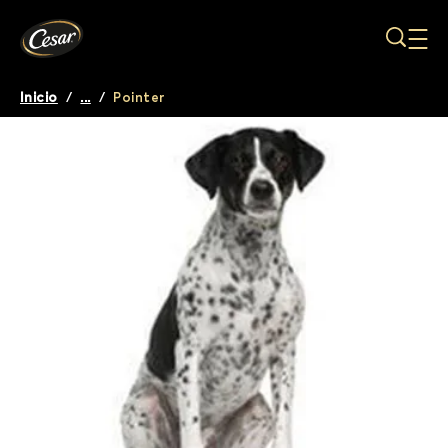
Pasar al contenido principal
Inicio
/
...
/
Pointer
Breadcrumb