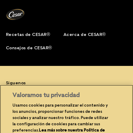
Recetas de CESAR®
Acerca de CESAR®
Consejos de CESAR®
Síguenos
Facebook (opens in new window)
Instagram (opens in new window)
YouTube (opens in new window)
Valoramos tu privacidad
Usamos cookies para personalizar el contenido y
los anuncios, proporcionar funciones de redes
sociales y analizar nuestro tráfico. Puede utilizar
(opens in new window)
(opens in new window)
Privacidad
Cookies
la configuración de cookies para cambiar sus
(opens in new window)
(opens in new
Avisos legales
Contacte con nosotros
preferencias.
Lea más sobre nuestra Política de