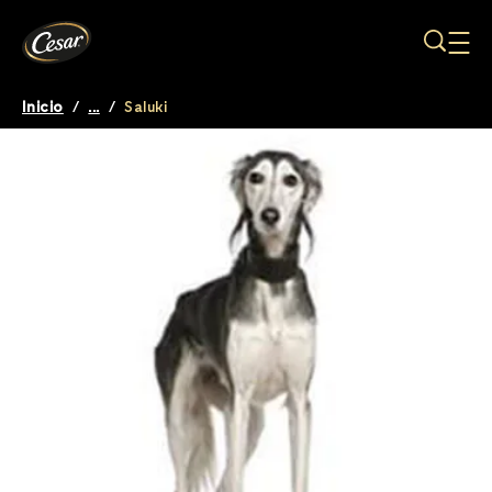
Pasar al contenido principal
Inicio
/
...
/
Saluki
Breadcrumb