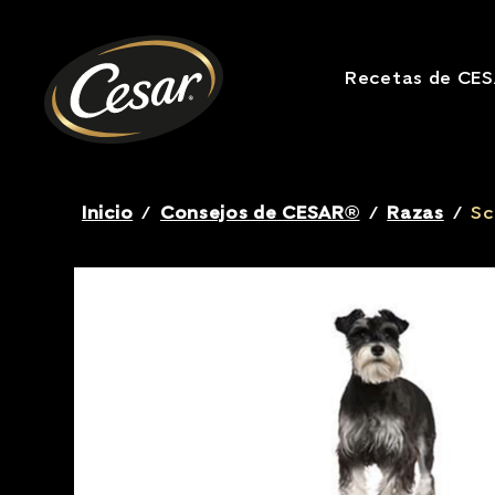
Recetas de CE
Breadcrumb
Inicio
/
Consejos de CESAR®
/
Razas
/
Sc