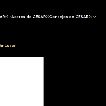
Pasar al contenido principal
SAR®
Acerca de CESAR®
Consejos de CESAR®
hnauzer