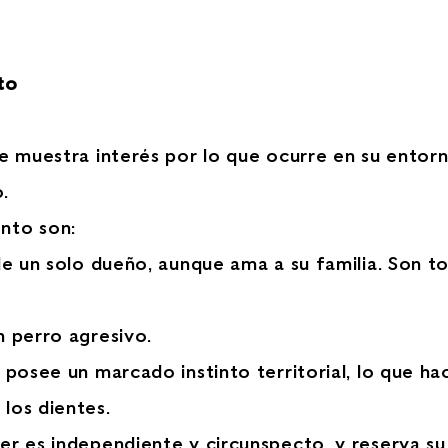
to
re muestra interés por lo que ocurre en su entor
.
nto son:
de un solo dueño, aunque ama a su familia. Son to
n perro agresivo.
 posee un marcado instinto territorial, lo que ha
los dientes.
r es independiente y circunspecto, y reserva su 