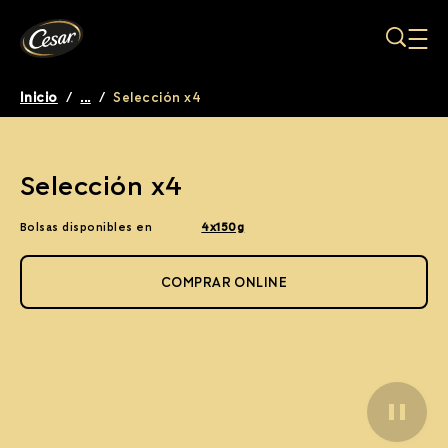
Pasar al contenido principal
Inicio
/
...
/
Selección x4
Breadcrumb
Selección x4
Bolsas disponibles en
4x150g
COMPRAR ONLINE
Pause