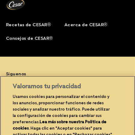
Recetas de CESAR®
Acerca de CESAR®
Consejos de CESAR®
Síguenos
Facebook (opens in new window)
Instagram (opens in new window)
YouTube (opens in new window)
Valoramos tu privacidad
Usamos cookies para personalizar el contenido y
los anuncios, proporcionar funciones de redes
sociales y analizar nuestro tráfico. Puede utilizar
(opens in new window)
(opens in new window)
Privacidad
Cookies
la configuración de cookies para cambiar sus
(opens in new window)
(opens in new
Avisos legales
Contacte con nosotros
preferencias.
Lea más sobre nuestra Política de
cookies
(opens in a new tab)
. Haga clic en "Aceptar cookies" para
(opens in new window)
Propietario del sitio
Accesibilidad
activar todas las cookies o en "Rechazar cookies"