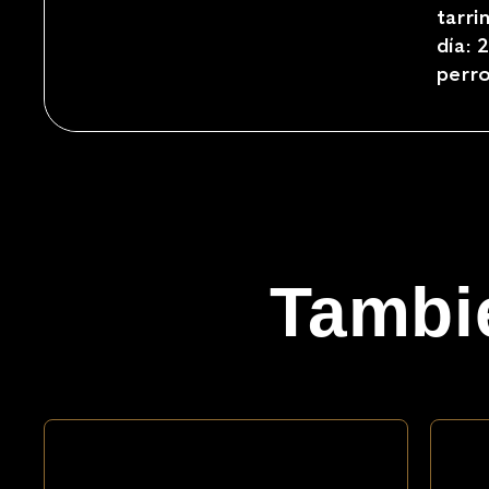
tarri
día: 
perr
Tambié