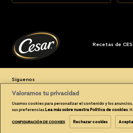
Recetas de CE
Síguenos
Facebook (opens in new window)
Instagram (opens in new window)
YouTube (opens in new window)
Valoramos tu privacidad
Usamos cookies para personalizar el contenido y los anuncios,
sus preferencias.
Lea más sobre nuestra Política de cookies
(o
. 
Rechazar cookies
Acepta
CONFIGURACIÓN DE COOKIES