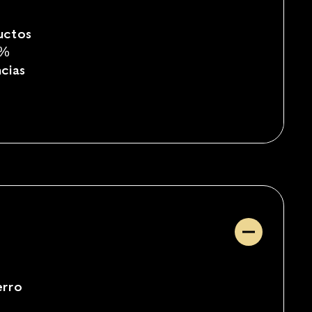
uctos
4%
ncias
erro
2