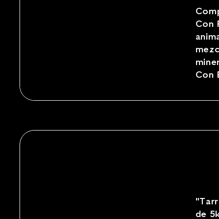
Comp
Con 
anima
mezcl
miner
Con 
"Tarr
de 5k