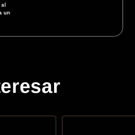
 al
a un
teresar