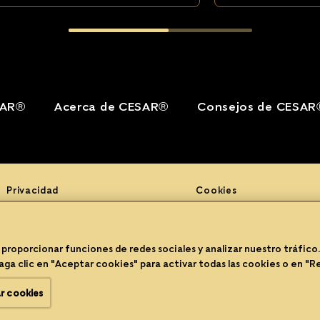
SAR®
Acerca de CESAR®
Consejos de CESAR
(opens in new window)
(opens in new window)
Privacidad
Cookies
(opens in new window)
Contacte con nosotros
Propietario del sitio
(opens in new window)
Reciclabilidad del envase
Configuración de cooki
 proporcionar funciones de redes sociales y analizar nuestro tráfico
pens in a new tab)
Haga clic en "Aceptar cookies" para activar todas las cookies o en "R
®/TM Cesar. Marca Comercial de Mars España y sus filiales.© 2026 Ma
r cookies